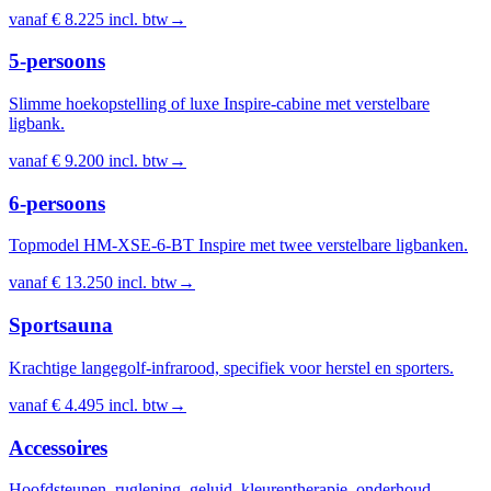
vanaf
€ 8.225
incl. btw
→
5-persoons
Slimme hoekopstelling of luxe Inspire-cabine met verstelbare
ligbank.
vanaf
€ 9.200
incl. btw
→
6-persoons
Topmodel HM-XSE-6-BT Inspire met twee verstelbare ligbanken.
vanaf
€ 13.250
incl. btw
→
Sportsauna
Krachtige langegolf-infrarood, specifiek voor herstel en sporters.
vanaf
€ 4.495
incl. btw
→
Accessoires
Hoofdsteunen, ruglening, geluid, kleurentherapie, onderhoud.