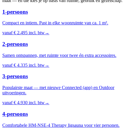
maat — en die kies je op basis van ruimte, gebruik en gezelschap.
1-persoons
Compact en intiem. Past in elke woonruimte van ca. 1 m².
vanaf
€ 2.495
incl. btw
→
2-persoons
Samen ontspannen, met ruimte voor twee én extra accessoires.
vanaf
€ 4.335
incl. btw
→
3-persoons
Populairste maat — met nieuwe Connected (app) en Outdoor
uitvoeringen.
vanaf
€ 4.930
incl. btw
→
4-persoons
Comfortabele HM-NSE-4 Therapy ligsauna voor vier personen.