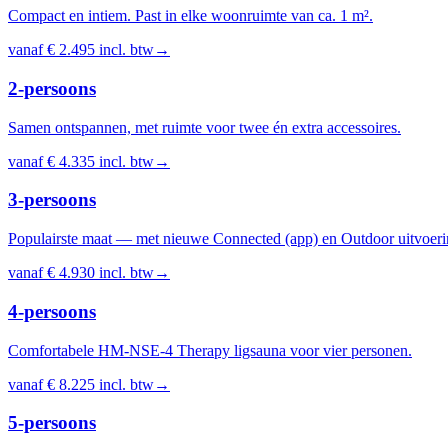
Compact en intiem. Past in elke woonruimte van ca. 1 m².
vanaf
€ 2.495
incl. btw
→
2-persoons
Samen ontspannen, met ruimte voor twee én extra accessoires.
vanaf
€ 4.335
incl. btw
→
3-persoons
Populairste maat — met nieuwe Connected (app) en Outdoor uitvoeri
vanaf
€ 4.930
incl. btw
→
4-persoons
Comfortabele HM-NSE-4 Therapy ligsauna voor vier personen.
vanaf
€ 8.225
incl. btw
→
5-persoons