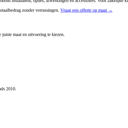
erkend installateur, opties, afwerkingen en accessoires. Voor zakelijke k
 totaalbedrag zonder verrassingen.
Vraag een offerte op maat →
 juiste maat en uitvoering te kiezen.
nds 2010.