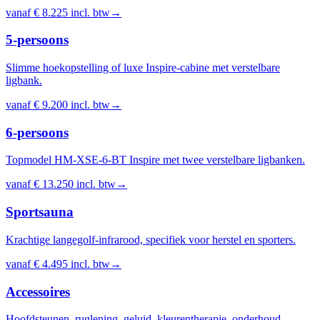
vanaf
€ 8.225
incl. btw
→
5-persoons
Slimme hoekopstelling of luxe Inspire-cabine met verstelbare
ligbank.
vanaf
€ 9.200
incl. btw
→
6-persoons
Topmodel HM-XSE-6-BT Inspire met twee verstelbare ligbanken.
vanaf
€ 13.250
incl. btw
→
Sportsauna
Krachtige langegolf-infrarood, specifiek voor herstel en sporters.
vanaf
€ 4.495
incl. btw
→
Accessoires
Hoofdsteunen, ruglening, geluid, kleurentherapie, onderhoud.