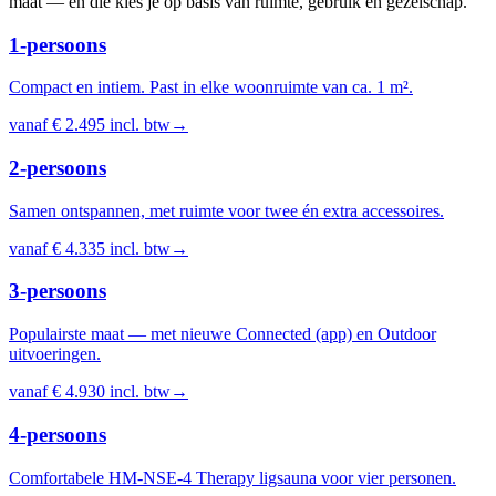
maat — en die kies je op basis van ruimte, gebruik en gezelschap.
1-persoons
Compact en intiem. Past in elke woonruimte van ca. 1 m².
vanaf
€ 2.495
incl. btw
→
2-persoons
Samen ontspannen, met ruimte voor twee én extra accessoires.
vanaf
€ 4.335
incl. btw
→
3-persoons
Populairste maat — met nieuwe Connected (app) en Outdoor
uitvoeringen.
vanaf
€ 4.930
incl. btw
→
4-persoons
Comfortabele HM-NSE-4 Therapy ligsauna voor vier personen.