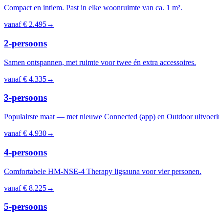
Compact en intiem. Past in elke woonruimte van ca. 1 m².
vanaf
€ 2.495
→
2-persoons
Samen ontspannen, met ruimte voor twee én extra accessoires.
vanaf
€ 4.335
→
3-persoons
Populairste maat — met nieuwe Connected (app) en Outdoor uitvoeri
vanaf
€ 4.930
→
4-persoons
Comfortabele HM-NSE-4 Therapy ligsauna voor vier personen.
vanaf
€ 8.225
→
5-persoons